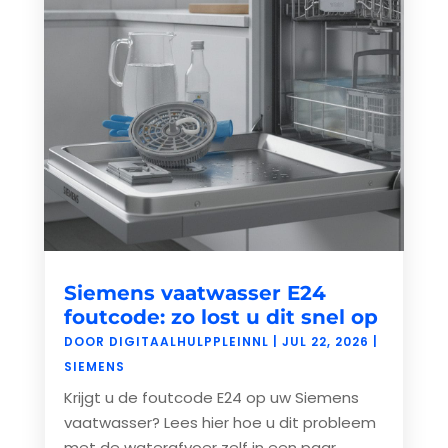
Siemens vaatwasser E24
foutcode: zo lost u dit snel op
DOOR
DIGITAALHULPPLEINNL
|
JUL 22, 2026
|
SIEMENS
Krijgt u de foutcode E24 op uw Siemens
vaatwasser? Lees hier hoe u dit probleem
met de waterafvoer zelf in een paar