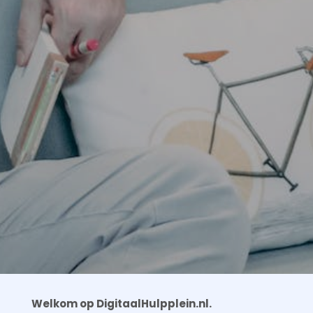
Welkom op DigitaalHulpplein.nl.