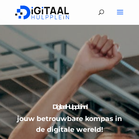
DigitaalHulpplein.nl
jouw betrouwbare kompas in
de digitale wereld!