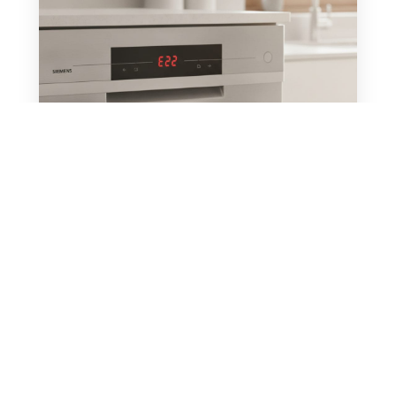
E22 Siemens vaatwasser: zo
los je deze foutmelding zelf
op
DOOR
DIGITAALHULPPLEINNL
|
JUL 22, 2026
|
MERKEN
,
SIEMENS
Verschijnt de foutcode E22 op je Siemens