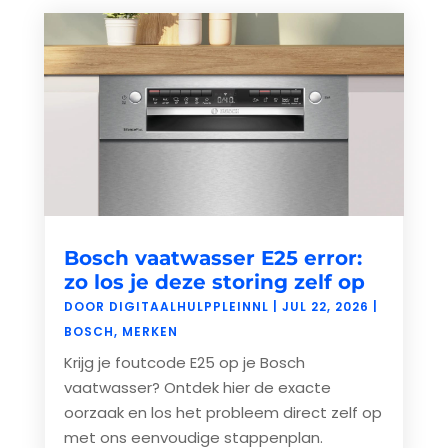
Bosch vaatwasser E25 error:
zo los je deze storing zelf op
DOOR
DIGITAALHULPPLEINNL
|
JUL 22, 2026
|
BOSCH
,
MERKEN
Krijg je foutcode E25 op je Bosch
vaatwasser? Ontdek hier de exacte
oorzaak en los het probleem direct zelf op
met ons eenvoudige stappenplan.